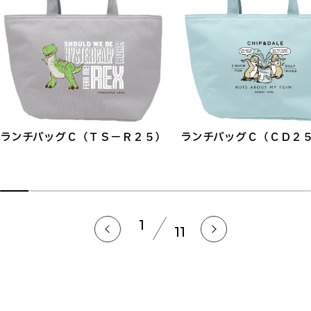
ランチバッグＣ（ＴＳ－Ｒ２５）
ランチバッグＣ（ＣＤ２
1
11