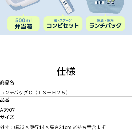
仕様
商品名
ランチバッグＣ（ＴＳ－Ｈ２５）
品番
A3907
サイズ
外寸：幅33×奥行14×高さ21cm ※持ち手含まず