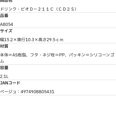
商品名
ドリンク・ビオＤ－２１１Ｃ（ＣＤ２５）
品番
A8054
サイズ
幅15.2×奥行10.3×高さ29.5ｃｍ
材質
本体＝AS樹脂、フタ・ネジ栓＝PP、パッキン＝シリコーンゴ
ム
容量
2.1L
JANコード
ベージュ：4974908805431