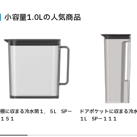
小容量1.0Lの人気商品
棚に収まる冷水筒１．５L SP－
ドアポケットに収まる冷
１５１
１L SP－１１１