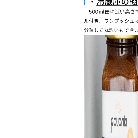
・
冷蔵庫の棚に
500ml缶に近い高さ
ル付き、ワンプッシュ
分解して丸洗いもでき