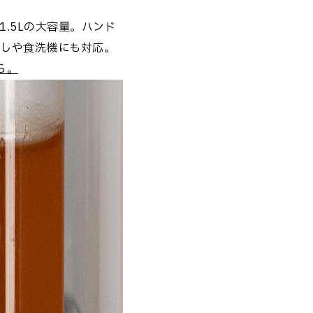
.5Lの大容量。ハンド
出しや食洗機にも対応。
ら。