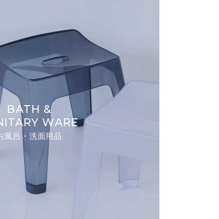
BATH &
NITARY WARE
お風呂・洗面用品