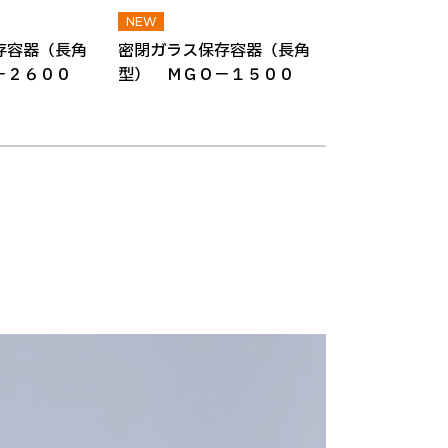
存容器（長角
密閉ガラス保存容器（長角
密閉ガラス保
－２６００
型） ＭＧＯ－１５００
型） ＭＧＯ