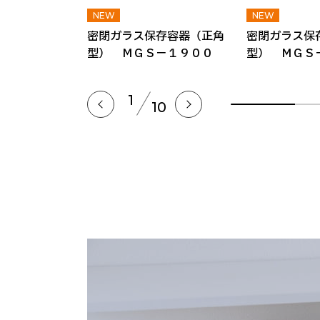
水筒１．０L
密閉ガラス保存容器（正角
密閉ガラス保
型） ＭＧＳ－１９００
型） ＭＧＳ
1
10