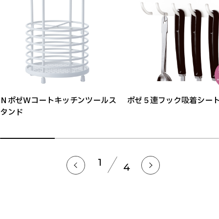
ＮポゼＷコートキッチンツールス
ポゼ５連フック吸着シー
タンド
1
4