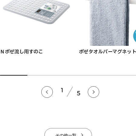
Ｎポゼ流し用すのこ
ポゼタオルバーマグネッ
1
5
その他一覧