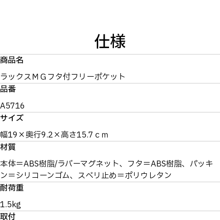
仕様
商品名
ラックスＭＧフタ付フリーポケット
品番
A5716
サイズ
幅19×奥行9.2×高さ15.7ｃｍ
材質
本体＝ABS樹脂/ラバーマグネット、フタ＝ABS樹脂、パッキ
ン＝シリコーンゴム、スベリ止め＝ポリウレタン
耐荷重
1.5kg
取付