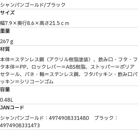
シャンパンゴールド/ブラック
サイズ
幅7.9×奥行8.6×高さ21.5ｃｍ
重量
267ｇ
材質
本体＝ステンレス鋼（アクリル樹脂塗装）、飲み口・フタ・フ
タ本体＝PP、ロックレバー＝ABS樹脂、ストッパー＝ポリア
セタール、バネ・軸＝ステンレス鋼、フタパッキン・飲み口パ
ッキン＝シリコーンゴム
容量
0.48L
JANコード
シャンパンゴールド：4974908331480 ブラック：
4974908331473