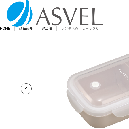
HOME
商品紹介
弁当箱
ランタスＷＴＬ－５００