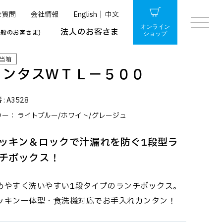
ご質問
会社情報
English
中文
オンライン
法人のお客さま
一般のお客さま)
ショップ
当箱
ランタスＷＴＬ－５００
 :
A3528
ラー：
ライトブルー/ホワイト/グレージュ
ッキン＆ロックで汁漏れを防ぐ1段型ラ
チボックス！
めやすく洗いやすい1段タイプのランチボックス。
ッキン一体型・食洗機対応でお手入れカンタン！