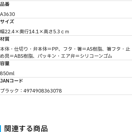
品番
A3630
サイズ
幅22.4×奥行14.1×高さ5.3ｃｍ
材質
本体・仕切り・弁本体＝PP、フタ・箸＝AS樹脂、箸フタ・止
め具＝ABS樹脂、パッキン・エア弁＝シリコーンゴム
容量
850ml
JANコード
ブラック：4974908363078
関連する商品