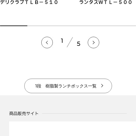
デリクラブＴＬＢ－５１０
ランタスＷＴＬ－５００
1
5
1段 樹脂製ランチボックス一覧
商品販売サイト