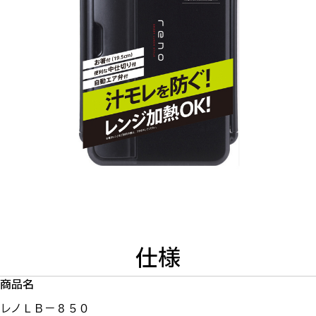
仕様
商品名
レノＬＢ－８５０