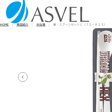
HOME
商品紹介
弁当箱
箸・スプーンセットＣ（ＴＳ－Ｒ２５）