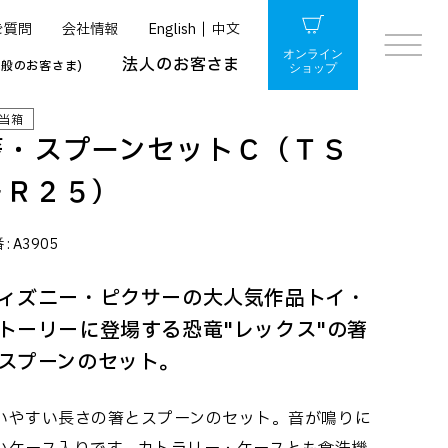
ご質問
会社情報
English
中文
オンライン
法人のお客さま
一般のお客さま)
ショップ
当箱
箸・スプーンセットＣ（ＴＳ
－Ｒ２５）
 :
A3905
ィズニー・ピクサーの大人気作品トイ・
トーリーに登場する恐竜"レックス"の箸
スプーンのセット。
いやすい長さの箸とスプーンのセット。音が鳴りに