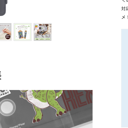
く
対
メ
長