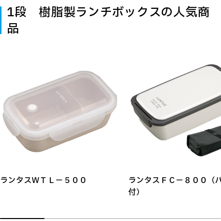
1段 樹脂製ランチボックスの人気商
品
ランタスＷＴＬ－５００
ランタスＦＣ－８００（
付）