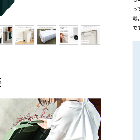
も
っ
載
で
長