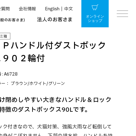
ご質問
会社情報
English
中文
オンライン
法人のお客さま
一般のお客さま)
ショップ
ミ箱
ＳＰハンドル付ダストボック
ス９０２輪付
 :
A6728
ラー：
ブラウン/ホワイト/グリーン
け閉めしやすい大きなハンドル＆ロック
特徴のダストボックス90Lです。
ック付きなので、犬猫対策、強風大雨など転倒して