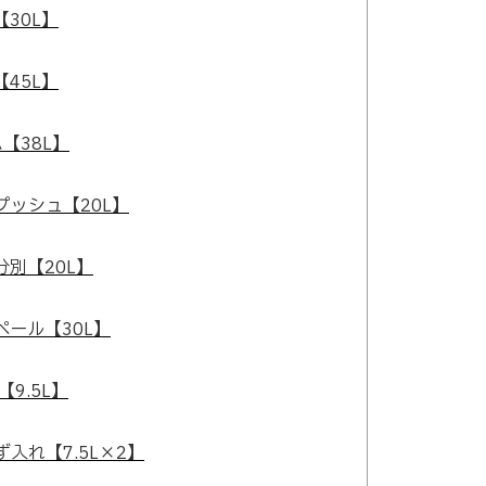
30L】
45L】
【38L】
ッシュ【20L】
別【20L】
ール【30L】
9.5L】
入れ【7.5L×2】