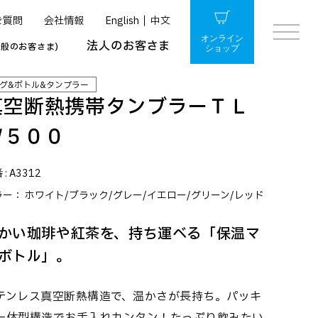
ご質問
会社情報
English
中文
オンライン
法人のお客さま
一般のお客さま)
ショップ
グ&ボトル&タンブラー
真空断熱携帯タンブラーＴＬ
Ｗ５００
 :
A3312
ラー：
ホワイト/ブラック/グレー/イエロー/グリーン/レッド
かい珈琲や紅茶を、持ち運べる「保温マ
ボトル」。
テンレス真空断熱構造で、温かさが長持ち。パッキ