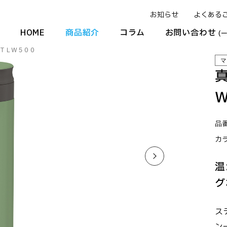
お知らせ
よくある
HOME
商品紹介
コラム
お問い合わせ
(
ＴＬＷ５００
マ
品番
カ
温
グ
ス