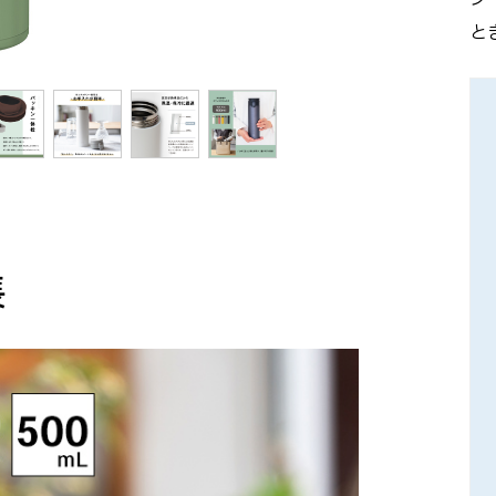
ン
と
長