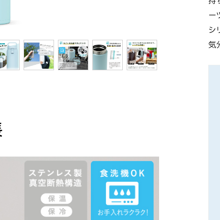
持
ー
シ
気
長