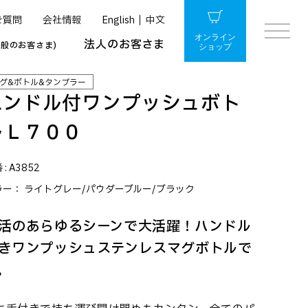
ご質問
会社情報
English
中文
オンライン
法人のお客さま
一般のお客さま)
ショップ
グ&ボトル&タンブラー
ハンドル付ワンプッシュボト
ルＬ７００
 :
A3852
ラー：
ライトグレー/パウダーブルー/ブラック
活のあらゆるシーンで大活躍！ハンドル
きワンプッシュステンレスマグボトルで
。