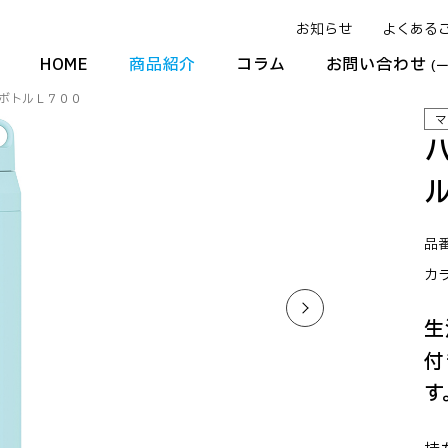
お知らせ
よくある
HOME
商品紹介
コラム
お問い合わせ
(
ボトルＬ７００
マ
品番
カ
生
付
す