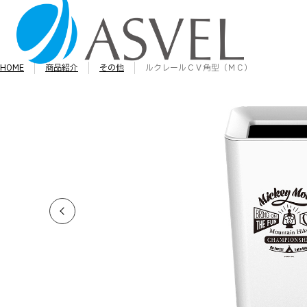
HOME
商品紹介
その他
ルクレールＣＶ角型（ＭＣ）