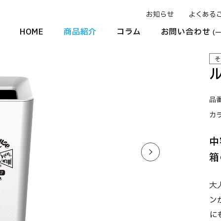
お知らせ
よくある
HOME
商品紹介
コラム
お問い合わせ
(
そ
品番
カ
中
箱
大
ン
に