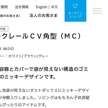
ご質問
会社情報
English
中文
オンライン
法人のお客さま
一般のお客さま)
ショップ
の他
ルクレールＣＶ角型（ＭＣ）
 :
A6243
ラー：
ホワイト/ブラウン/グレー
容器とカバーで袋が見えない構造のゴミ
のミッキーデザインです。
人気袋が見えないダストボックスにミッキーデザイ
が仲間入りしました。リビングはもちろん子供部屋
もぴったりのアイテムです。