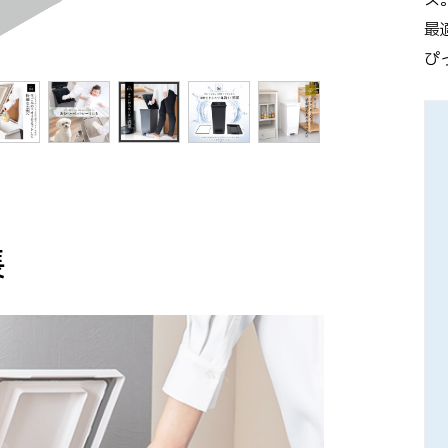
ス
最
ぴ
長