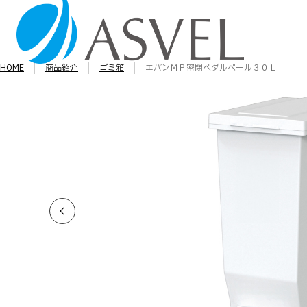
HOME
商品紹介
ゴミ箱
エバンＭＰ密閉ペダルペール３０Ｌ