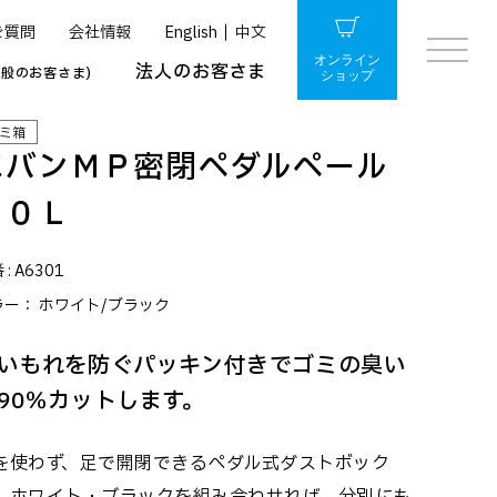
ご質問
会社情報
English
中文
オンライン
法人のお客さま
一般のお客さま)
ショップ
ミ箱
エバンＭＰ密閉ペダルペール
３０Ｌ
 :
A6301
ラー：
ホワイト/ブラック
いもれを防ぐパッキン付きでゴミの臭い
90％カットします。
を使わず、足で開閉できるペダル式ダストボック