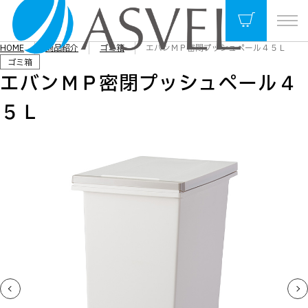
HOME
商品紹介
ゴミ箱
エバンＭＰ密閉プッシュペール４５Ｌ
ゴミ箱
エバンＭＰ密閉プッシュペール４
５Ｌ