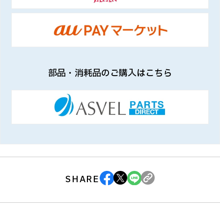
部品・消耗品のご購入はこちら
SHARE