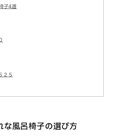
椅子4選
０
Ｓ２５
れな風呂椅子の選び方