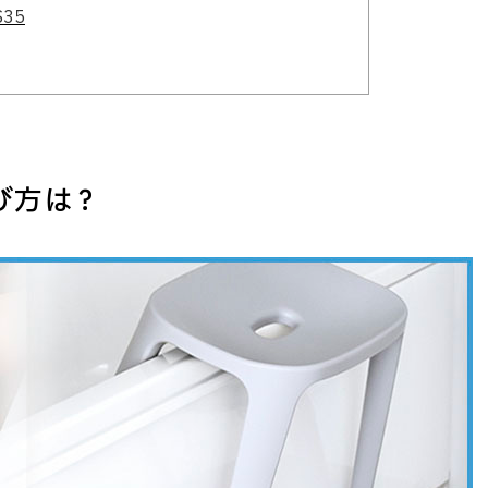
35
び方は？