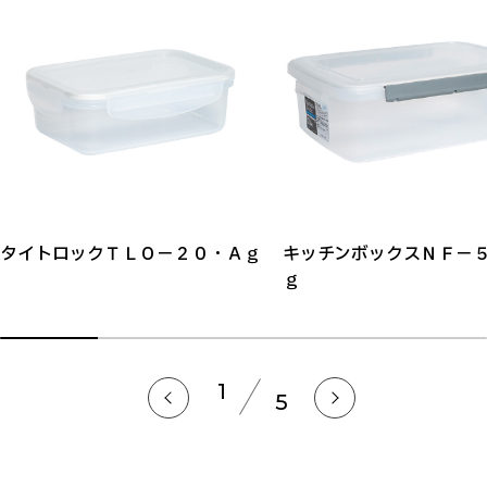
タイトロックＴＬＯ－２０・Ａｇ
キッチンボックスＮＦ－
ｇ
1
5