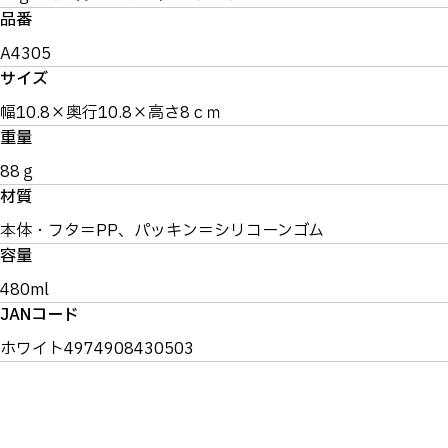
品番
A4305
サイズ
幅10.8×奥行10.8×高さ8ｃｍ
重量
88ｇ
材質
本体・フタ＝PP、パッキン＝シリコーンゴム
容量
480ml
JANコード
ホワイト4974908430503