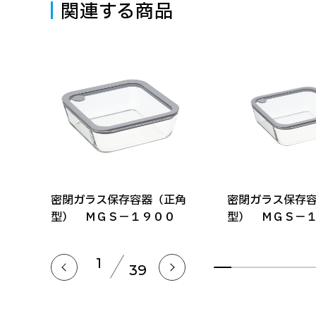
関連する商品
ン
密閉ガラス保存容器（正角
密閉ガラス保存
型） ＭＧＳ－１９００
型） ＭＧＳ－
1
39