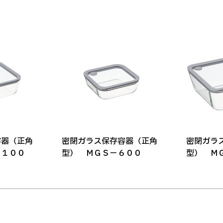
容器（正角
密閉ガラス保存容器（正角
密閉ガラ
１１００
型） ＭＧＳ－６００
型） Ｍ