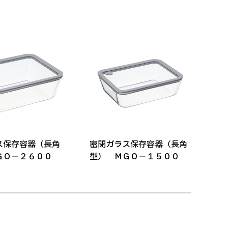
ス保存容器（長角
密閉ガラス保存容器（長角
密
ＧＯ－２６００
型） ＭＧＯ－１５００
型