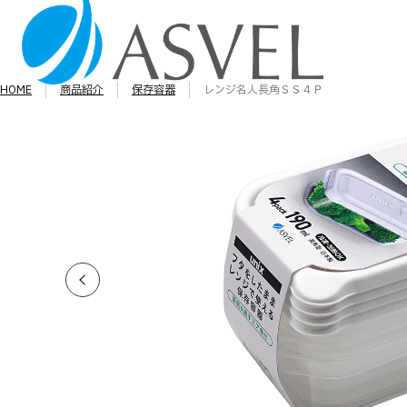
HOME
商品紹介
保存容器
レンジ名人長角ＳＳ４Ｐ