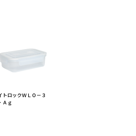
イトロックＷＬＯ－３
・Ａｇ