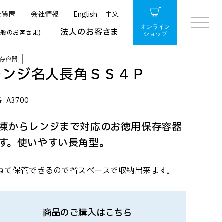
ご質問
会社情報
English
中文
オンライン
法人のお客さま
一般のお客さま)
ショップ
存容器
レンジ名人長角ＳＳ４Ｐ
 :
A3700
凍からレンジまで対応のお徳用保存容器
す。使いやすい長角型。
ねて保管できるので省スペースで収納出来ます。
商品のご購入はこちら