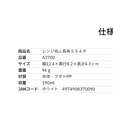
仕
商品名
レンジ名人長角ＳＳ４Ｐ
品番
A3700
サイズ
幅12.4×奥行8.2×高さ4.3ｃｍ
重量
96ｇ
材質
本体・フタ＝PP
容量
190ml
JANコード
ホワイト：4974908370090