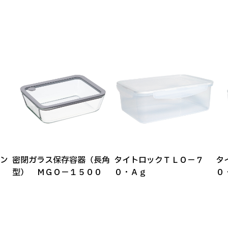
ン
密閉ガラス保存容器（長角
タイトロックＴＬＯ－７
タ
型） ＭＧＯ－１５００
０・Ａｇ
０