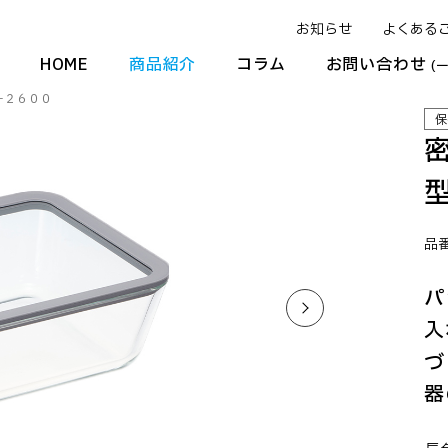
お知らせ
よくある
HOME
商品紹介
コラム
お問い合わせ
(
－２６００
保
品番
パ
入
づ
器