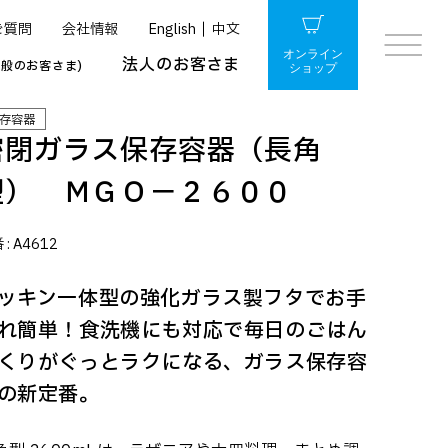
ご質問
会社情報
English
中文
オンライン
法人のお客さま
一般のお客さま)
ショップ
存容器
密閉ガラス保存容器（長角
型） ＭＧＯ－２６００
 :
A4612
ッキン一体型の強化ガラス製フタでお手
れ簡単！食洗機にも対応で毎日のごはん
くりがぐっとラクになる、ガラス保存容
の新定番。