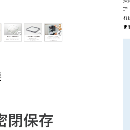
長
理
れ
ま
長