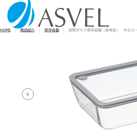
HOME
商品紹介
保存容器
密閉ガラス保存容器（長角型） ＭＧＯ