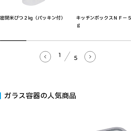
密閉米びつ２㎏（パッキン付）
キッチンボックスＮＦ－
ｇ
1
5
ガラス容器の人気商品