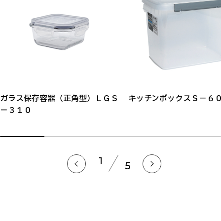
ガラス保存容器（正角型）ＬＧＳ
キッチンボックスＳ－６
－３１０
1
5