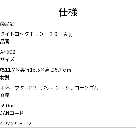
仕様
商品名
タイトロックＴＬＯ－２０・Ａｇ
品番
A4502
サイズ
幅11.7×奥行16.5×高さ5.7ｃｍ
材質
本体・フタ＝PP、パッキン＝シリコーンゴム
容量
590ml
JANコード
4.97491E+12