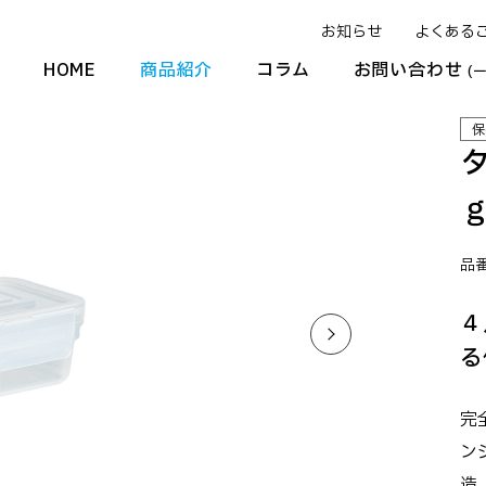
お知らせ
よくある
HOME
商品紹介
コラム
お問い合わせ
(
保
品番
４
る
完
ン
造