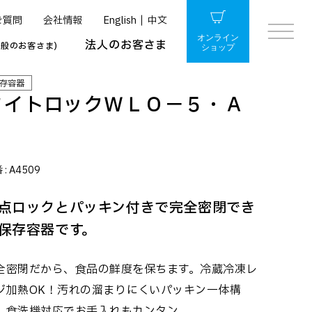
ご質問
会社情報
English
中文
オンライン
法人のお客さま
一般のお客さま)
ショップ
存容器
タイトロックＷＬＯ－５・Ａ
ｇ
 :
A4509
点ロックとパッキン付きで完全密閉でき
保存容器です。
全密閉だから、食品の鮮度を保ちます。冷蔵冷凍レ
ジ加熱OK！汚れの溜まりにくいパッキン一体構
、食洗機対応でお手入れもカンタン。