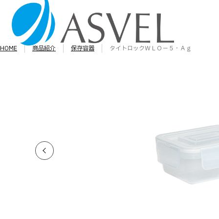
HOME
商品紹介
保存容器
タイトロックＷＬＯ－５・Ａｇ