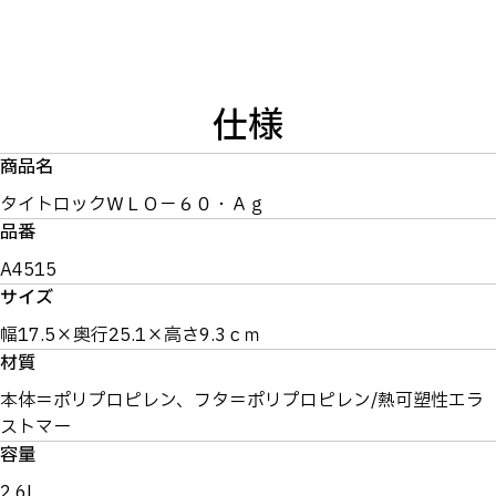
仕様
商品名
タイトロックＷＬＯ－６０・Ａｇ
品番
A4515
サイズ
幅17.5×奥行25.1×高さ9.3ｃｍ
材質
本体＝ポリプロピレン、フタ＝ポリプロピレン/熱可塑性エラ
ストマー
容量
2.6L