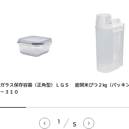
ガラス保存容器（正角型）ＬＧＳ
密閉米びつ２㎏（パッキ
－３１０
1
5