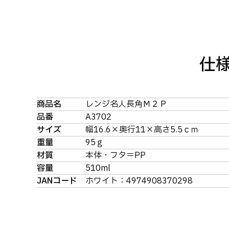
仕
商品名
レンジ名人長角Ｍ２Ｐ
品番
A3702
サイズ
幅16.6×奥行11×高さ5.5ｃｍ
重量
95ｇ
材質
本体・フタ＝PP
容量
510ml
JANコード
ホワイト：4974908370298