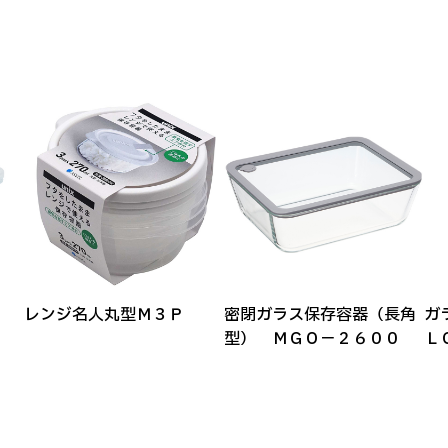
レンジ名人丸型Ｍ３Ｐ
密閉ガラス保存容器（長角
ガ
型） ＭＧＯ－２６００
Ｌ