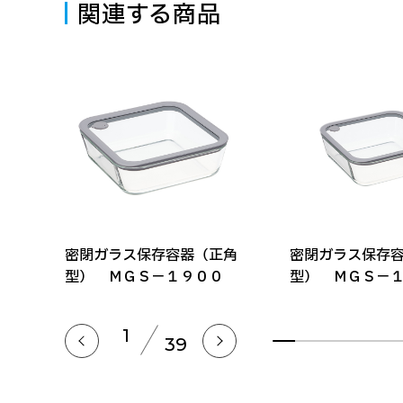
関連する商品
ン
密閉ガラス保存容器（正角
密閉ガラス保存
型） ＭＧＳ－１９００
型） ＭＧＳ－
1
39