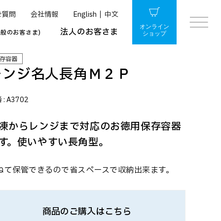
ご質問
会社情報
English
中文
オンライン
法人のお客さま
一般のお客さま)
ショップ
存容器
レンジ名人長角Ｍ２Ｐ
 :
A3702
凍からレンジまで対応のお徳用保存容器
す。使いやすい長角型。
ねて保管できるので省スペースで収納出来ます。
商品のご購入はこちら