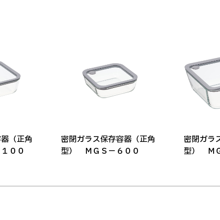
容器（正角
密閉ガラス保存容器（正角
密閉ガラ
１１００
型） ＭＧＳ－６００
型） Ｍ