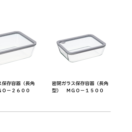
ス保存容器（長角
密閉ガラス保存容器（長角
密
ＧＯ－２６００
型） ＭＧＯ－１５００
型