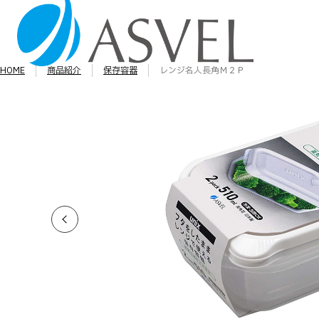
HOME
商品紹介
保存容器
レンジ名人長角Ｍ２Ｐ