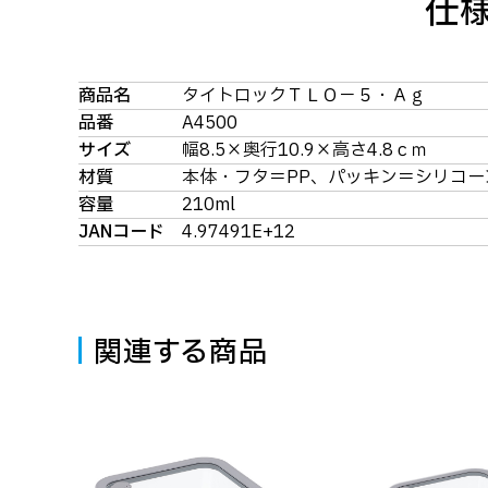
仕
商品名
タイトロックＴＬＯ－５・Ａｇ
品番
A4500
サイズ
幅8.5×奥行10.9×高さ4.8ｃｍ
材質
本体・フタ＝PP、パッキン＝シリコー
容量
210ml
JANコード
4.97491E+12
関連する商品