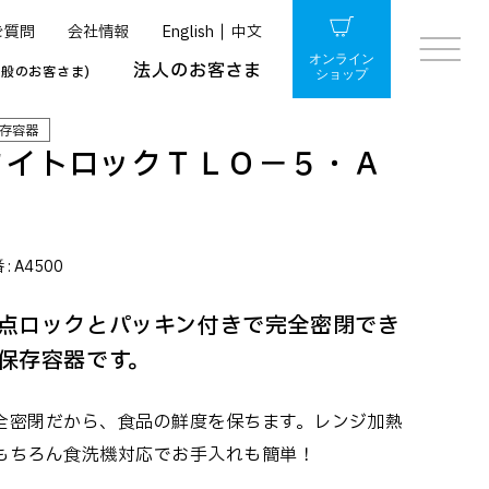
ご質問
会社情報
English
中文
オンライン
法人のお客さま
一般のお客さま)
ショップ
存容器
タイトロックＴＬＯ－５・Ａ
ｇ
 :
A4500
点ロックとパッキン付きで完全密閉でき
保存容器です。
全密閉だから、食品の鮮度を保ちます。レンジ加熱
もちろん食洗機対応でお手入れも簡単！